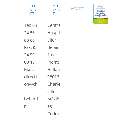
CO
ADR
NTA
ESS
CT
E
Tél: 03
Centre
24 56
Hospit
88 88
alier
Fax: 03
Bélair
24 59
1 rue
00 18
Pierre
Mail:
Hallali
directi
08013
on@ch
Charle
-
ville-
belair.f
Mézièr
r
es
Cedex