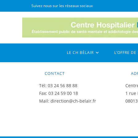
Skip
Suivez nous sur les réseaux sociaux
to
content
LE CH BÉLAIR
L’OFFRE DE
CONTACT
AD
Tél: 03 24 56 88 88
Centre
Fax: 03 24 59 00 18
1 rue 
Mail: direction@ch-belair.fr
08013