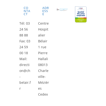
CO
ADR
NTA
ESS
CT
E
Tél: 03
Centre
24 56
Hospit
88 88
alier
Fax: 03
Bélair
24 59
1 rue
00 18
Pierre
Mail:
Hallali
directi
08013
on@ch
Charle
-
ville-
belair.f
Mézièr
r
es
Cedex